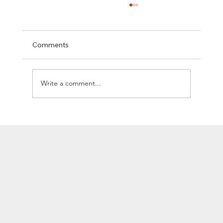
Comments
Write a comment...
SYCLEF STRENGTHENS ITS EUROPEAN
PRESENCE WITH ITS FIRST STRATEGIC
OPERATION IN ROMANIA, WELCOMING
THE UNICOOL GROUP TO ITS
NETWORK.