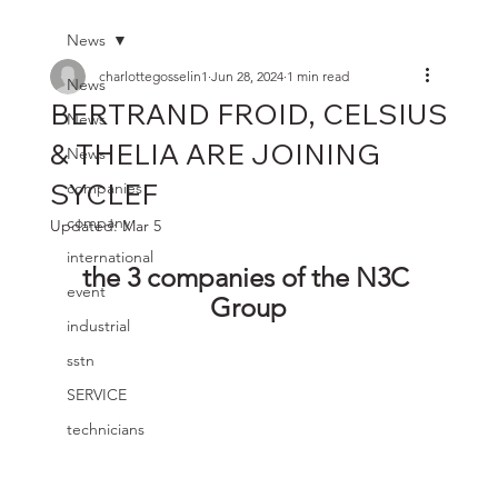
News
charlottegosselin1
Jun 28, 2024
1 min read
News
BERTRAND FROID, CELSIUS
News
& THELIA ARE JOINING
News
SYCLEF
companies
company
Updated:
Mar 5
international
the 3 companies of the N3C 
event
Group
industrial
sstn
SERVICE
technicians