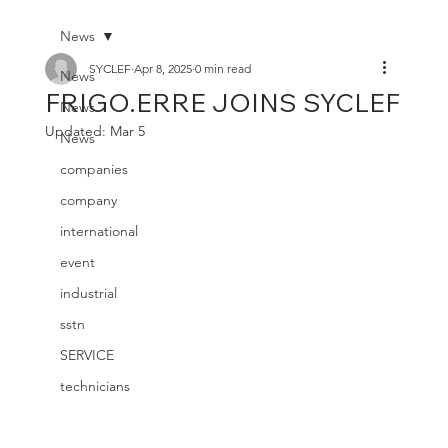
News
SYCLEF
Apr 8, 2025
0 min read
News
FRIGO.ERRE JOINS SYCLEF
News
Updated:
Mar 5
News
companies
company
international
event
industrial
sstn
SERVICE
technicians