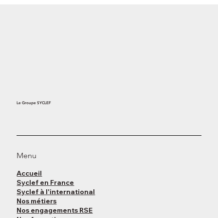
GO BEHIND THE SCENES OF OUR
PROFESSIONS AND MEET OUR
EXPERTS
Le Groupe SYCLEF
Menu
Accueil
Syclef en France
Syclef à l'international
Nos métiers
Nos engagements RSE