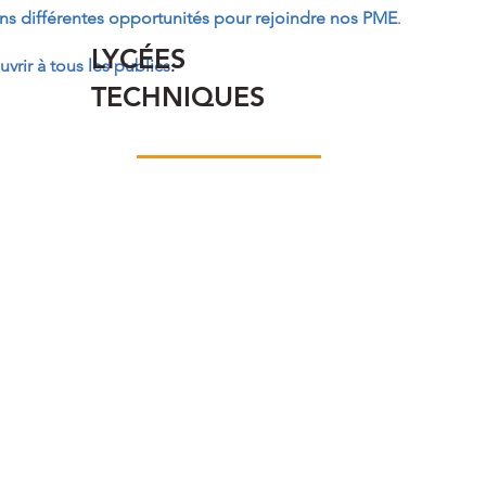
s différentes opportunités pour rejoindre nos PME
.
LYCÉES
uvrir à tous les publics
.
TECHNIQUES