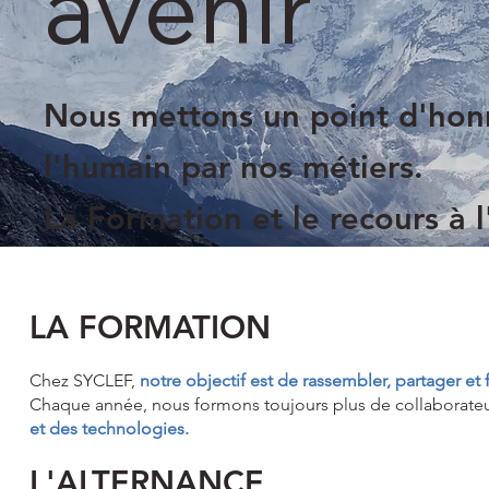
avenir
Nous mettons un point d'honn
l'humain par nos métiers.
La Formation et le recours à l
LA FORMATION
Chez SYCLEF,
notre objectif est de rassembler, partager et
Chaque année, nous formons toujours plus de collaborate
et des technologies.
L'ALTERNANCE