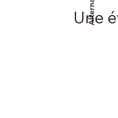
Alternants
Une év