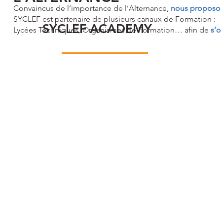
Convaincus de l’importance de l’Alternance,
nous proposon
SYCLEF est partenaire de plusieurs canaux de Formation :
SYCLEF ACADEMY
Lycées Techniques, Organismes de Formation… afin de
s’o