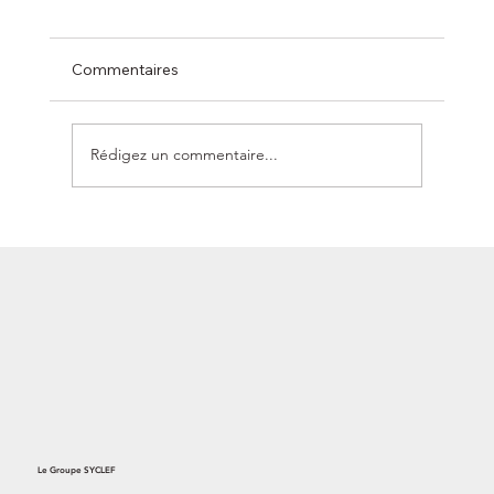
Commentaires
Rédigez un commentaire...
PREMIÈRE OPÉRATION STRATÉGIQUE
DE SYCLEF EN POLOGNE
Le Groupe SYCLEF