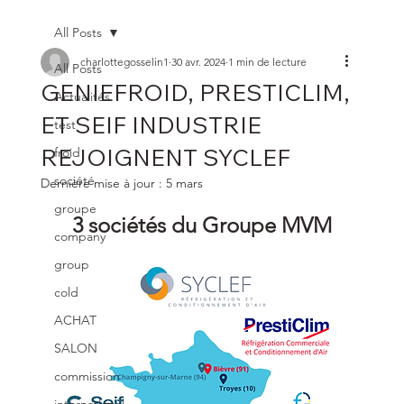
All Posts
charlottegosselin1
30 avr. 2024
1 min de lecture
All Posts
GENIEFROID, PRESTICLIM,
Actualités
ET SEIF INDUSTRIE
test
REJOIGNENT SYCLEF
froid
société
Dernière mise à jour :
5 mars
groupe
3 sociétés du Groupe MVM
company
group
cold
ACHAT
SALON
commission