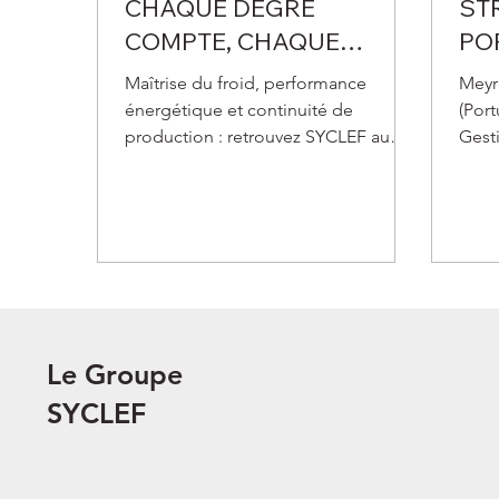
CHAQUE DEGRÉ
ST
COMPTE, CHAQUE
PO
ARRÊT COÛTE, CHAQUE
SYC
Maîtrise du froid, performance
Meyr
KWH COMPTE.
énergétique et continuité de
(Port
production : retrouvez SYCLEF au
Gest
CFIA Rennes 2026 et échangez avec
spéci
nos experts agroalimentaires.
comm
rejoi
ibér
inter
en fr
et C
Le Groupe
SYCLEF