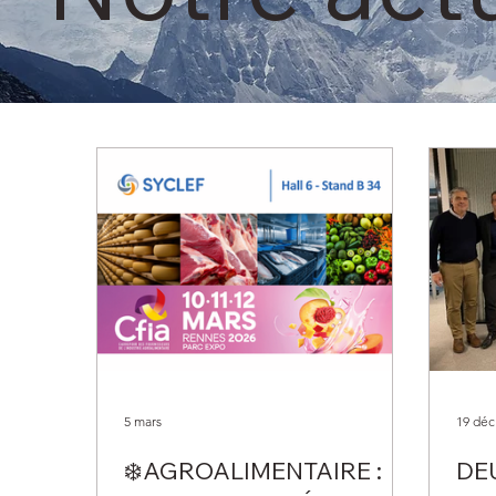
5 mars
19 déc
❄️AGROALIMENTAIRE :
DE