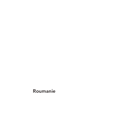
Roumanie
3 implantations