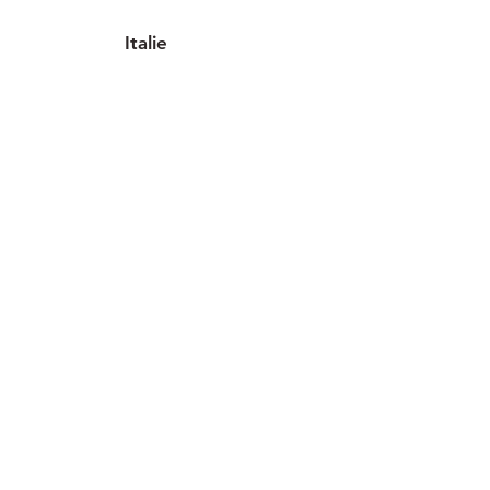
Italie
9 implantations