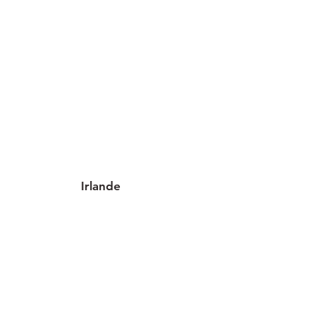
Irlande
1 implantation