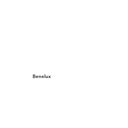
Benelux
2 implantations