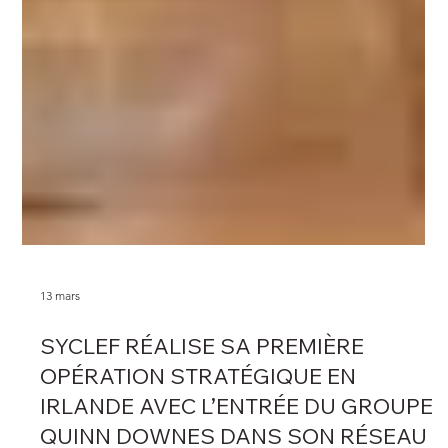
13 mars